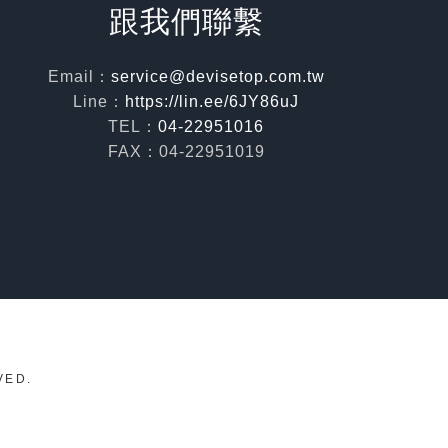
跟我們聯繫
Email：
service@devisetop.com.tw
Line：
https://lin.ee/6JY86uJ
TEL：
04-22951016
FAX：04-22951019
VED.