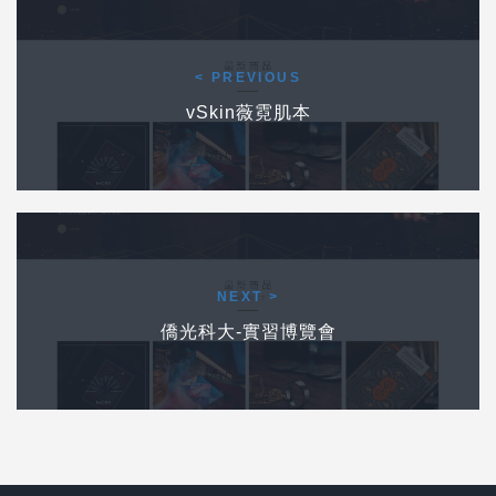
Post navigation
前一個作品
< PREVIOUS
vSkin薇霓肌本
下一個作品
NEXT >
僑光科大-實習博覽會